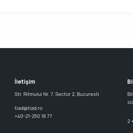
İletişim
Bi
Str. Ritmului Nr. 7, Sector 2, Bucuresti
Bi
si
tiad@tiad.ro
+40-21-250 18 77
2 