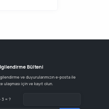
lgilendirme Bülteni
lgilendirme ve duyurularımızın e-posta ile
ze ulaşması için ve kayıt olun.
+ 3 = ?