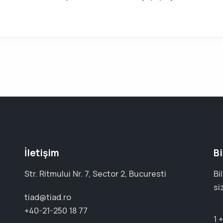
İletişim
Bi
Str. Ritmului Nr. 7, Sector 2, Bucuresti
Bi
si
tiad@tiad.ro
+40-21-250 18 77
1 