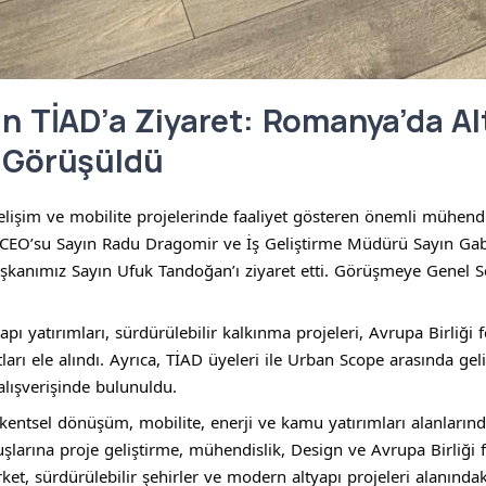
 TİAD’a Ziyaret: Romanya’da Alt
rı Görüşüldü
elişim ve mobilite projelerinde faaliyet gösteren önemli mühendi
 CEO’su Sayın Radu Dragomir ve İş Geliştirme Müdürü Sayın Gab
kanımız Sayın Ufuk Tandoğan’ı ziyaret etti. Görüşmeye Genel Se
 yatırımları, sürdürülebilir kalkınma projeleri, Avrupa Birliği fon
rsatları ele alındı. Ayrıca, TİAD üyeleri ile Urban Scope arasında geli
 alışverişinde bulunuldu.
kentsel dönüşüm, mobilite, enerji ve kamu yatırımları alanlarınd
şlarına proje geliştirme, mühendislik, Design ve Avrupa Birliği f
irket, sürdürülebilir şehirler ve modern altyapı projeleri alanındak