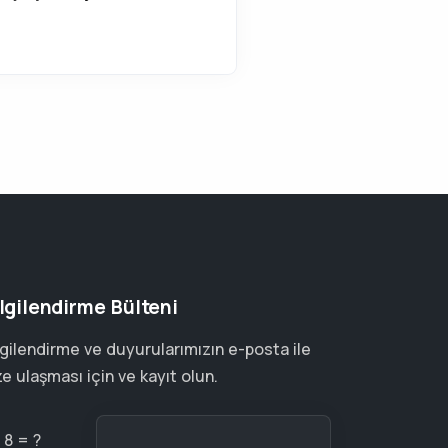
lgilendirme Bülteni
lgilendirme ve duyurularımızın e-posta ile
ze ulaşması için ve kayıt olun.
+ 8 = ?